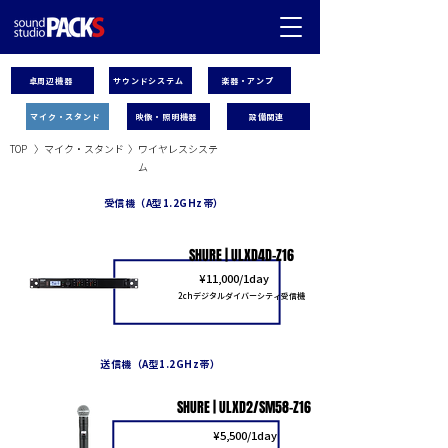
卓周辺機器
サウンドシステム
楽器・アンプ
マイク・スタンド
映像・照明機器
設備関連
TOP
〉
マイク・スタンド
〉
ワイヤレスシステ
ム
受信機（A型1.2GHz帯）
SHURE | ULXD4D-Z16
​¥11,000/1day
2chデジタルダイバーシティ受信機
送信機（A型1.2GHz帯）
SHURE | ULXD2/SM58-Z16
​¥5,500/1day