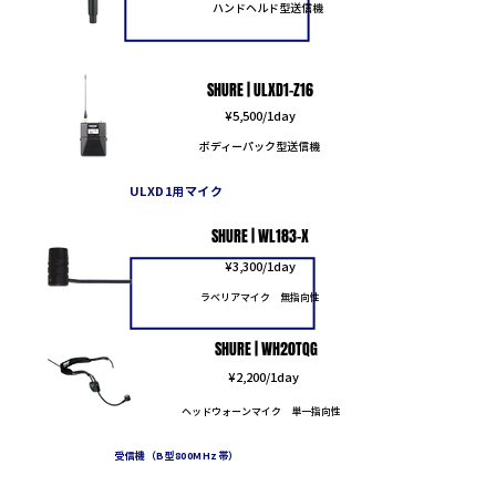
ハンドヘルド型送信機
SHURE | ULXD1-Z16
​¥5,500/1day
ボディーパック型送信機
​ULXD1用マイク
SHURE | WL183-X
​¥3,300/1day
ラべリアマイク 無指向性
SHURE | WH20TQG
​¥2,200/1day
ヘッドウォーンマイク
単一指向性
受信機（B型800MHz帯）