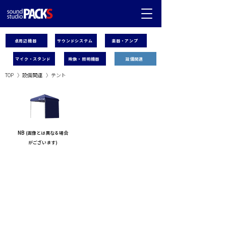
卓周辺機器
サウンドシステム
楽器・アンプ
マイク・スタンド
映像・照明機器
設備関連
TOP
〉
設備
関連
〉
​テント
NB
(画像とは異なる場合
がございます)