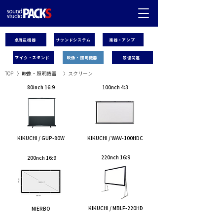
卓周辺機器
サウンドシステム
楽器・アンプ
マイク・スタンド
映像・照明機器
設備関連
TOP
〉
映像・照明機器
〉
スクリーン
80inch 16:9
100nch 4:3
KIKUCHI / GUP-80W
KIKUCHI / WAV-100HDC
220nch 16:9
200nch 16:9
KIKUCHI / MBLF-220HD
NIERBO