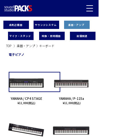
卓周辺機器
サウンドシステム
楽器・アンプ
マイク・スタンド
映像・照明機器
設備関連
TOP
〉
楽器・アンプ
〉
キーボード
電子ピアノ
北千住店受取可能
新松戸店受取のみ
YAMAHA / CP4 STAGE
YAMAHA / P-125a
¥11,000(税込)
¥11,000(税込)
船橋店受取のみ