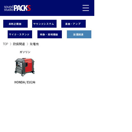
卓周辺機器
サウンドシステム
楽器・アンプ
マイク・スタンド
映像・照明機器
設備関連
TOP
〉
設備
関連
〉
発電機
ガソリン
HONDA / EU24i