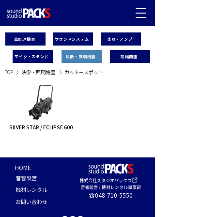
卓周辺機器
サウンドシステム
楽器・アンプ
マイク・スタンド
映像・照明機器
設備関連
TOP
〉
映像・照明機器
〉
カッタースポット
SILVER STAR / ECLIPSE 600
HOME
音響設営
株式会社スタジ
オパックス
音響設営 / 機材レンタル事業部
機材レン
タル
☎048-710-5550
お問い合わ
せ