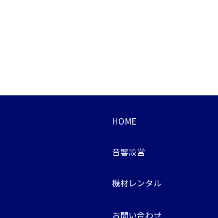
HOME
音響設営
機材レン
タル
お問い合わ
せ