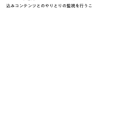
込みコンテンツとのやりとりの監視を行うこ
とがあります。
アカウントを使ってそのサイトにログイン中
の場合、埋め込みコンテンツとのやりとりの
トラッキングも含まれます。
免責事項
当サイトのコンテンツ・情報について、可能
な限り正確な情報を掲載するよう努めており
ますが、正確性や安全性を保証するものでは
ありません。当サイトに掲載された内容によ
って生じた損害等の一切の責任を負いかねま
すのでご了承ください。
当サイトからリンクやバナーなどによって他
のサイトに移動した場合、移動先サイトで提
供される情報、サービス等について一切の責
任を負いません。
当サイトで掲載している料金表記について、